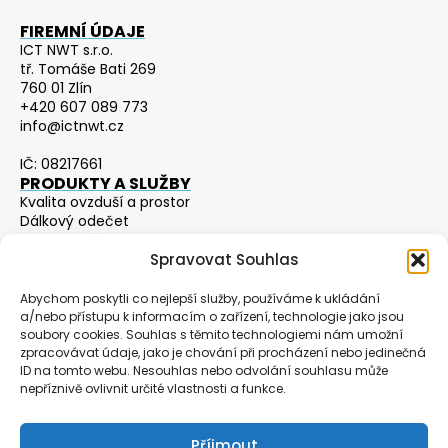
FIREMNÍ ÚDAJE
ICT NWT s.r.o.
tř. Tomáše Bati 269
760 01 Zlín
+420 607 089 773
info@ictnwt.cz
IČ: 08217661
PRODUKTY A SLUŽBY
Kvalita ovzduší a prostor
Dálkový odečet
Prediktivní údržba
Pohyb a poloha
Spravovat Souhlas
Gateway
PODPORA A MATERIÁLY
Abychom poskytli co nejlepší služby, používáme k ukládání
Značky a výrobci
a/nebo přístupu k informacím o zařízení, technologie jako jsou
Ke stažení
soubory cookies. Souhlas s těmito technologiemi nám umožní
zpracovávat údaje, jako je chování při procházení nebo jedinečná
O nás
ID na tomto webu. Nesouhlas nebo odvolání souhlasu může
OSTATNÍ
nepříznivě ovlivnit určité vlastnosti a funkce.
Kontakty
Všeobecné obchodní podmínky
Zásady cookies (EU)
Příjmout